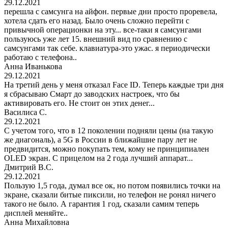
29.12.2021
перешла с самсунга на айфон. первые дни просто проревела,
хотела сдать его назад. Было очень сложно перейти с
привычной операционки на эту... все-таки я самсунгами
пользуюсь уже лет 15. внешний вид по сравнению с
самсунгами так себе. клавиатура-это ужас. я периодически
работаю с телефона..
Анна Иванькова
29.12.2021
На третий день у меня отказал Face ID. Теперь каждые три дня
я сбрасываю Смарт до заводских настроек, что бы
активировать его. Не стоит он этих денег...
Василиса С.
29.12.2021
С учетом того, что в 12 поколении подняли цены (на такую
же диагональ), а 5G в России в ближайшие пару лет не
предвидится, можно покупать тем, кому не принципиален
OLED экран. С прицелом на 2 года лучший аппарат...
Дмитрий В.С.
29.12.2021
Пользую 1,5 года, думал все ок, но потом появились точки на
экране, сказали битые пиксили, но телефон не ронял ничего
такого не было. А гарантия 1 год, сказали самим теперь
дисплей меняйте..
Анна Михайловна