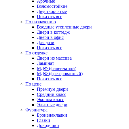
Арочные
Взломостойкие
Двустворчатые
Показать все
По назначению
Входные утепленные двери
Двери в коттедж
Двери в офис
Для дачи
Показать все
По отделке
Двери из массива
Ламинат
МДФ (филенчатый)
МДФ (фрезерованный)
Показать все
По цене
Премиум двери
Средний класс
Эконом класс
Элитные двери
Фурнитура
Броненакладки
Глазки
Доводчики