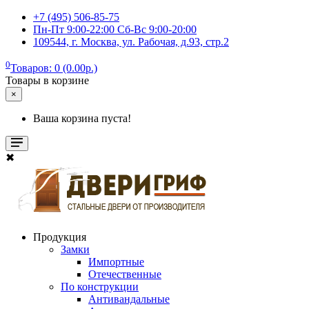
+7 (495) 506-85-75
Пн-Пт 9:00-22:00 Сб-Вс 9:00-20:00
109544, г. Москва, ул. Рабочая, д.93, стр.2
0
Товаров: 0 (0.00р.)
Товары в корзине
×
Ваша корзина пуста!
✖
Продукция
Замки
Импортные
Отечественные
По конструкции
Антивандальные