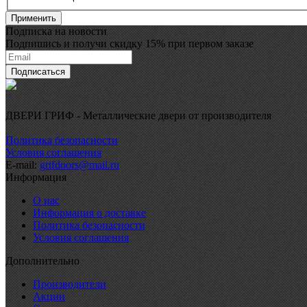
Подписка на новости
Подпишись и получи скидку 15% при первом заказе
ДВЕРИ ГРИФ - Металлические двери от производителя
Политика безопасности
Условия соглашения
E-mail:
grifdoors@mail.ru
Информация
О нас
Информация о доставке
Политика безопасности
Условия соглашения
Дополнительно
Производители
Акции